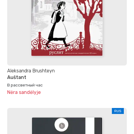
Aleksandra Brushteyn
Auštant
В рассветный час
Nėra sandėlyje
RUS