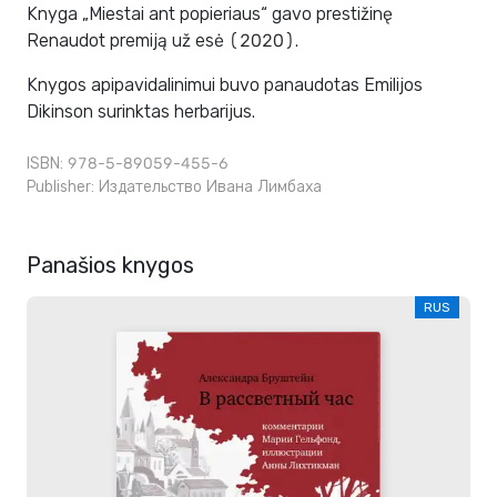
Knyga „Miestai ant popieriaus“ gavo prestižinę
Renaudot premiją už esė (2020).
Knygos apipavidalinimui buvo panaudotas Emilijos
Dikinson surinktas herbarijus.
ISBN: 978-5-89059-455-6
Publisher:
Издательство Ивана Лимбаха
Panašios knygos
RUS