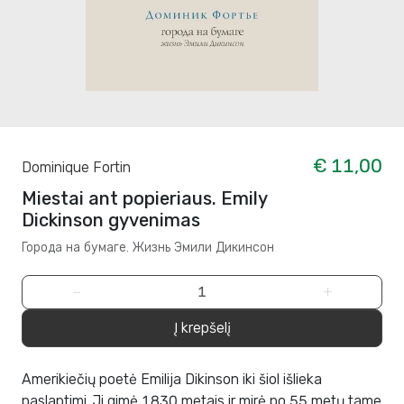
€ 11,00
Dominique Fortin
Miestai ant popieriaus. Emily
Dickinson gyvenimas
Города на бумаге. Жизнь Эмили Дикинсон
−
+
Į krepšelį
Amerikiečių poetė Emilija Dikinson iki šiol išlieka
paslaptimi. Ji gimė 1830 metais ir mirė po 55 metų tame