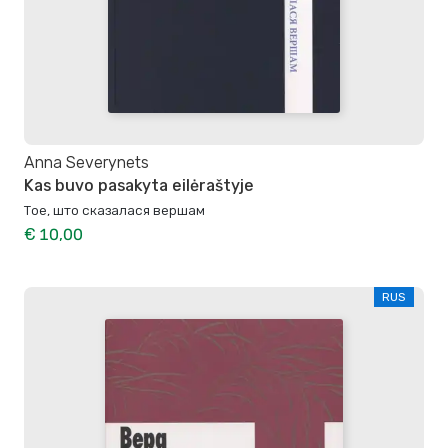
Anna Severynets
Kas buvo pasakyta eilėraštyje
Тое, што сказалася вершам
€ 10,00
RUS