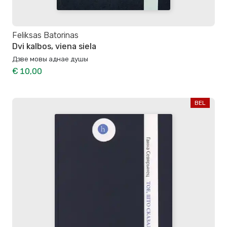
Feliksas Batorinas
Dvi kalbos, viena siela
Дзве мовы аднае душы
€ 10,00
BEL