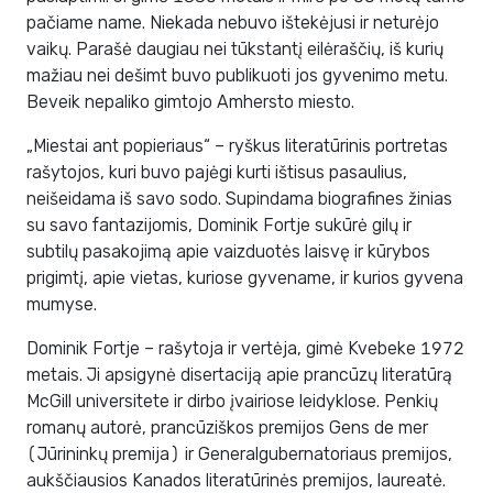
pačiame name. Niekada nebuvo ištekėjusi ir neturėjo
vaikų. Parašė daugiau nei tūkstantį eilėraščių, iš kurių
mažiau nei dešimt buvo publikuoti jos gyvenimo metu.
Beveik nepaliko gimtojo Amhersto miesto.
„Miestai ant popieriaus“ – ryškus literatūrinis portretas
rašytojos, kuri buvo pajėgi kurti ištisus pasaulius,
neišeidama iš savo sodo. Supindama biografines žinias
su savo fantazijomis, Dominik Fortje sukūrė gilų ir
subtilų pasakojimą apie vaizduotės laisvę ir kūrybos
prigimtį, apie vietas, kuriose gyvename, ir kurios gyvena
mumyse.
Dominik Fortje – rašytoja ir vertėja, gimė Kvebeke 1972
metais. Ji apsigynė disertaciją apie prancūzų literatūrą
McGill universitete ir dirbo įvairiose leidyklose. Penkių
romanų autorė, prancūziškos premijos Gens de mer
(Jūrininkų premija) ir Generalgubernatoriaus premijos,
aukščiausios Kanados literatūrinės premijos, laureatė.