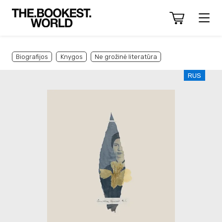
Biografijos
Knygos
Ne grožinė literatūra
RUS