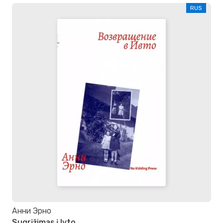
RUS
Анни Эрно
Sugrįžimas į Ivto