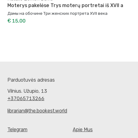
Moterys pakelėse Trys moterų portretai iš XVII a
Дамы на обочине Три женских портрета XVII века
€ 15,00
Parduotuvės adresas
Vilnius. Užupio, 13
+37065713266
librarian@the.bookest.world
Telegram
Apie Mus