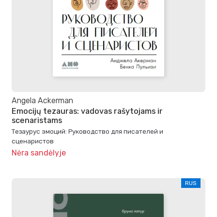
Angela Ackerman
Emocijų tezauras: vadovas rašytojams ir
scenaristams
Тезаурус эмоций: Руководство для писателей и
сценаристов
Nėra sandėlyje
RUS