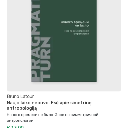
Bruno Latour
Naujo laiko nebuvo. Esė apie simetrinę
antropologiją
Нового времени не было. Эссе по симметричной
антропологии
€ 13,00