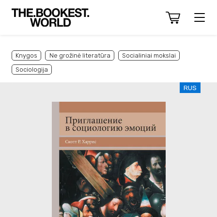
Knygos
Ne grožinė literatūra
Socialiniai mokslai
Sociologija
RUS