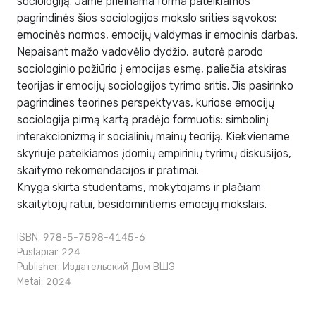
sociologiją. Jame prieinama forma pateikiamos
pagrindinės šios sociologijos mokslo srities sąvokos:
emocinės normos, emocijų valdymas ir emocinis darbas.
Nepaisant mažo vadovėlio dydžio, autorė parodo
sociologinio požiūrio į emocijas esmę, paliečia atskiras
teorijas ir emocijų sociologijos tyrimo sritis. Jis pasirinko
pagrindines teorines perspektyvas, kuriose emocijų
sociologija pirmą kartą pradėjo formuotis: simbolinį
interakcionizmą ir socialinių mainų teoriją. Kiekviename
skyriuje pateikiamos įdomių empirinių tyrimų diskusijos,
skaitymo rekomendacijos ir pratimai.
Knyga skirta studentams, mokytojams ir plačiam
skaitytojų ratui, besidomintiems emocijų mokslais.
ISBN: 978-5-7598-4145-6
Puslapiai: 224
Publisher:
Издательский Дом ВШЭ
Metai: 2024