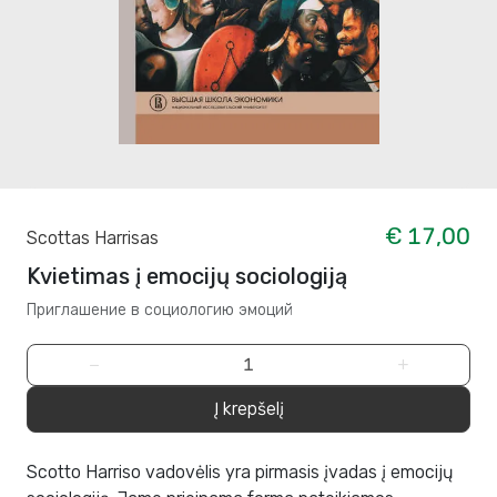
€ 17,00
Scottas Harrisas
Kvietimas į emocijų sociologiją
Приглашение в социологию эмоций
−
+
Į krepšelį
Scotto Harriso vadovėlis yra pirmasis įvadas į emocijų