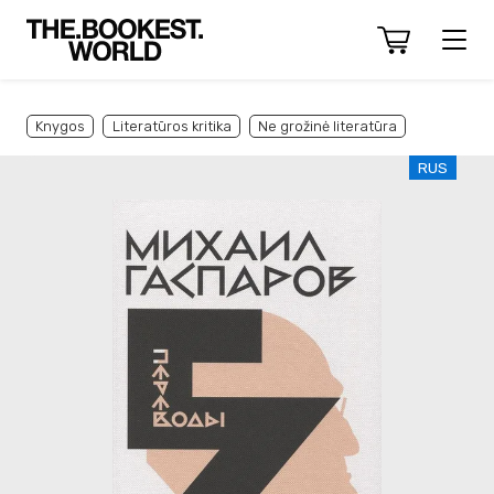
Knygos
Literatūros kritika
Ne grožinė literatūra
RUS