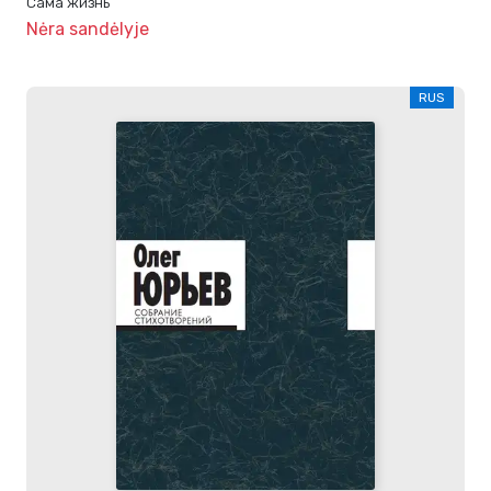
Сама жизнь
Nėra sandėlyje
RUS