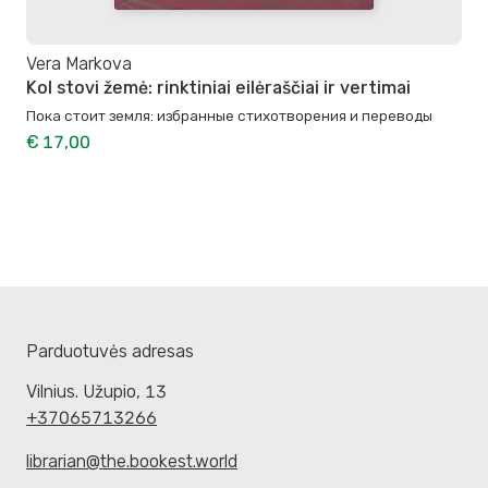
Vera Markova
Kol stovi žemė: rinktiniai eilėraščiai ir vertimai
Пока стоит земля: избранные стихотворения и переводы
€ 17,00
Parduotuvės adresas
Vilnius. Užupio, 13
+37065713266
librarian@the.bookest.world