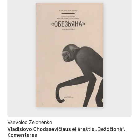
Vsevolod Zelchenko
Vladislovo Chodasevičiaus eilėraštis „Beždžionė“.
Komentaras