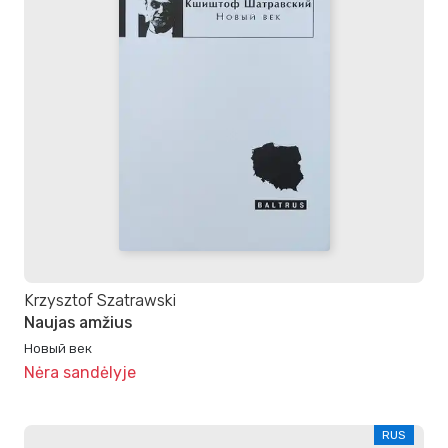
Krzysztof Szatrawski
Naujas amžius
Новый век
Nėra sandėlyje
RUS