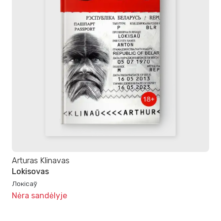
Arturas Klinavas
Lokisovas
Локісаў
Nėra sandėlyje