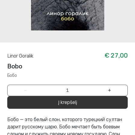
€ 27,00
Linor Goralik
Bobo
Бобо
−
+
Į krepšelį
Бобо — это белый слон, которого турецкий султан
дарит русскому царю. Бобо мечтает быть боевым
слоном и служить своему новому государю. Слон