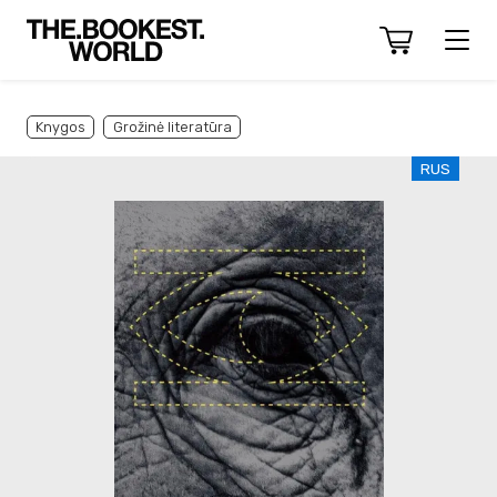
Knygos
Grožinė literatūra
RUS