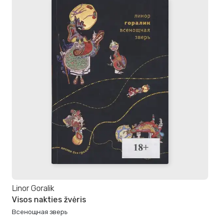
Linor Goralik
Visos nakties žvėris
Всенощная зверь