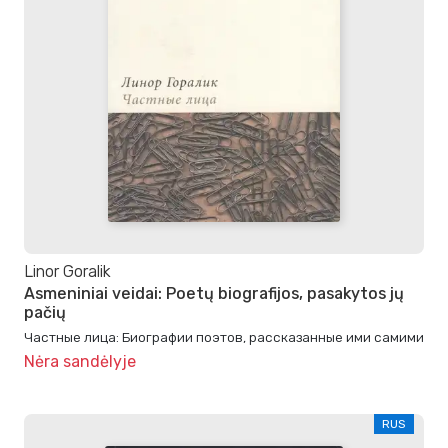
Linor Goralik
Asmeniniai veidai: Poetų biografijos, pasakytos jų
pačių
Частные лица: Биографии поэтов, рассказанные ими самими
Nėra sandėlyje
RUS