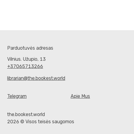
Parduotuvės adresas
Vilnius. Užupio, 13
+37065713266
librarian@the.bookest.world
Telegram
Apie Mus
the.bookest.world
2026 © Visos teisės saugomos