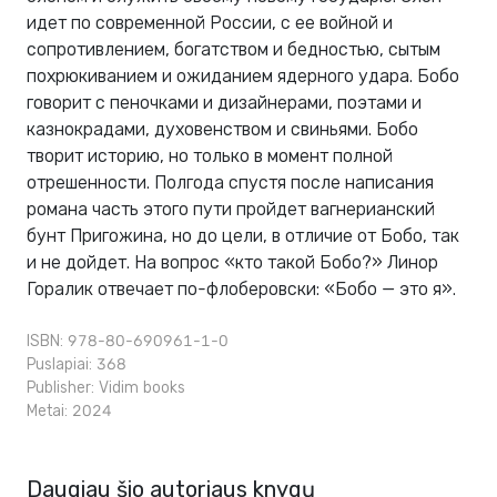
идет по современной России, с ее войной и
сопротивлением, богатством и бедностью, сытым
похрюкиванием и ожиданием ядерного удара. Бобо
говорит с пеночками и дизайнерами, поэтами и
казнокрадами, духовенством и свиньями. Бобо
творит историю, но только в момент полной
отрешенности. Полгода спустя после написания
романа часть этого пути пройдет вагнерианский
бунт Пригожина, но до цели, в отличие от Бобо, так
и не дойдет. На вопрос «кто такой Бобо?» Линор
Горалик отвечает по-флоберовски: «Бобо — это я».
ISBN: 978-80-690961-1-0
Puslapiai: 368
Publisher:
Vidim books
Metai: 2024
Daugiau šio autoriaus knygų