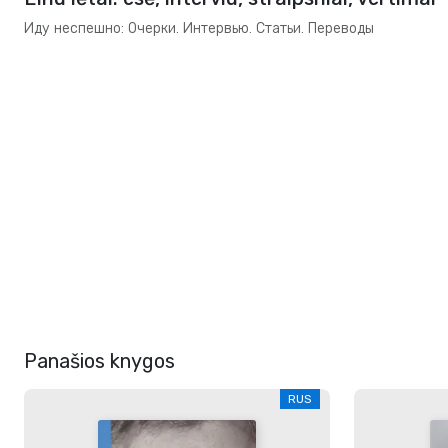
Иду неспешно: Очерки. Интервью. Статьи. Переводы
Panašios knygos
RUS