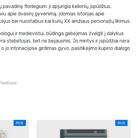
 pavadinę florilegium: ji apjungia kelionių įspūdžius,
u apie dvasinį gyvenimą, įdomias istorijas apie
kėjus bei nuostabius kai kurių XX amžiaus personažų likimus.
ologui ir medievistui, būdinga gebėjimas žvelgti į dalykus
yra stebėtojas, bet ne bejausmis. Jo mintys ir įspūdžiai nėra
, o jo intonacijose girdimas gyvo, pasitikėjimo kupino dialogo
Лимбаха
RUS
RUS