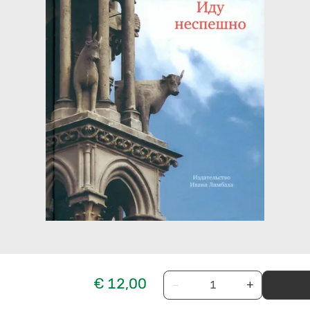
€ 12,00
−
+