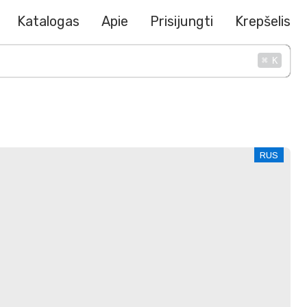
Katalogas
Apie
Prisijungti
Krepšelis
⌘
K
RUS