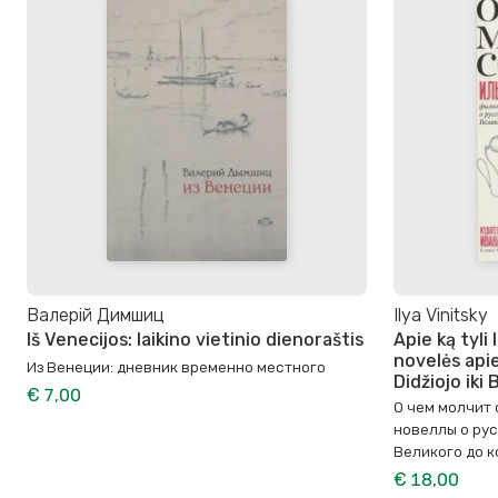
Валерій Димшиц
Ilya Vinitsky
Iš Venecijos: laikino vietinio dienoraštis
Apie ką tyli 
novelės api
Из Венеции: дневник временно местного
Didžiojo iki
€ 7,00
О чем молчит
новеллы о рус
Великого до 
€ 18,00