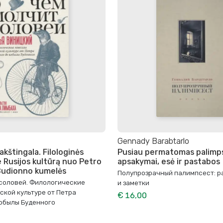
Gennady Barabtarlo
lakštingala. Filologinės
Pusiau permatomas palimp
e Rusijos kultūrą nuo Petro
apsakymai, esė ir pastabos
 Budionno kumelės
Полупрозрачный палимпсест: р
 соловей. Филологические
и заметки
ской культуре от Петра
€ 16,00
кобылы Буденного