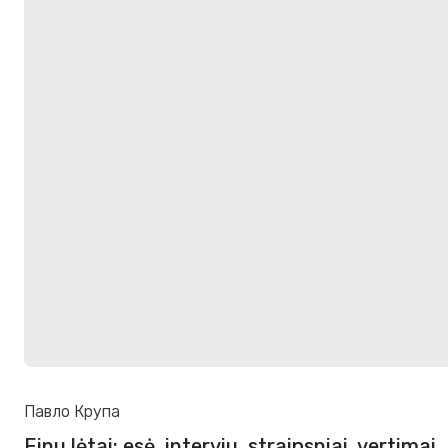
Павло Крупа
Einu lėtai: esė, interviu, straipsniai, vertimai