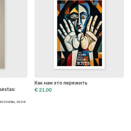
Как нам это пережить
sestas:
€ 21,00
ассказы, эссе