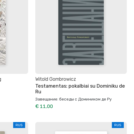
g
Witold Gombrowicz
Testamentas: pokalbiai su Dominiku de
Ru
Завещание: беседы с Домиником де Ру
€ 11,00
RUS
RUS