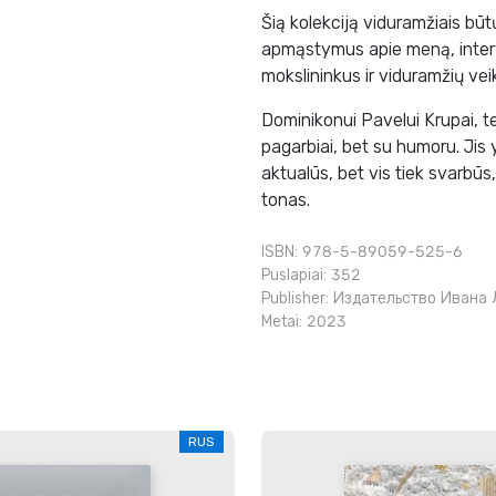
Šią kolekciją viduramžiais būtų
apmąstymus apie meną, intervi
mokslininkus ir viduramžių vei
Dominikonui Pavelui Krupai, te
pagarbiai, bet su humoru. Jis 
aktualūs, bet vis tiek svarbūs
tonas.
ISBN: 978-5-89059-525-6
Puslapiai: 352
Publisher:
Издательство Ивана 
Metai: 2023
RUS