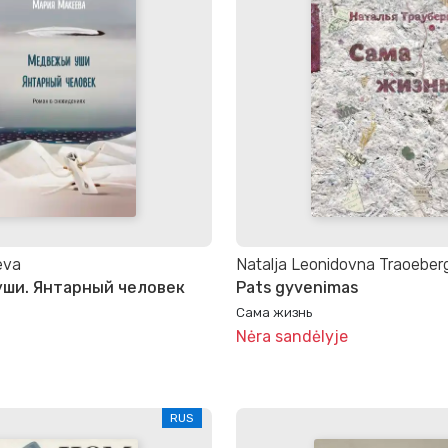
eva
Natalja Leonidovna Traoeber
ши. Янтарный человек
Pats gyvenimas
Сама жизнь
Nėra sandėlyje
RUS