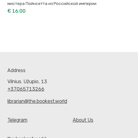
мистера Пойнсетта из Российской империи
€ 16.00
Address
Vilnius. Užupio, 13
+37065713266
librarian@the.bookest.world
Telegram
About Us