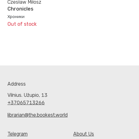
Czesław Miłosz
Chronicles
Хроники
Out of stock
Address
Vilnius. Užupio, 13
+37065713266
librarian@the.bookest.world
Telegram
About Us