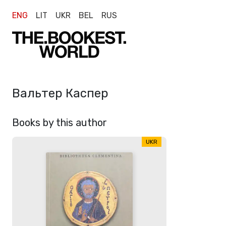
ENG
LIT
UKR
BEL
RUS
Вальтер Каспер
Books by this author
UKR