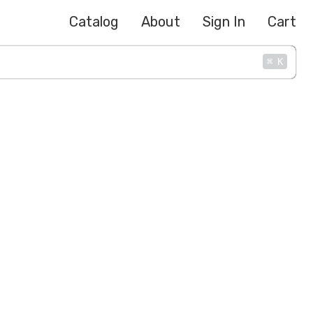
Catalog
About
Sign In
Cart
⌘
K