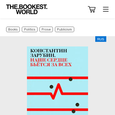
Books
Politics
Prose
Publicism
RUS