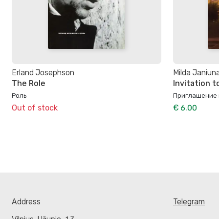
Erland Josephson
Milda Janiuna
The Role
Invitation t
Роль
Приглашение в
Out of stock
€ 6.00
Address
Telegram