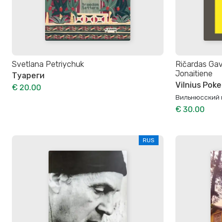
Svetlana Petriychuk
Ričardas Gave
Jonaitiene
Туареги
Vilnius Poke
€ 20.00
Вильнюсский 
€ 30.00
RUS