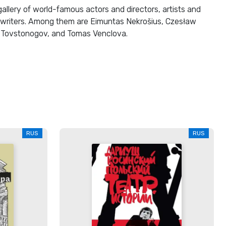
gallery of world-famous actors and directors, artists and
nwriters. Among them are Eimuntas Nekrošius, Czesław
y Tovstonogov, and Tomas Venclova.
RUS
RUS