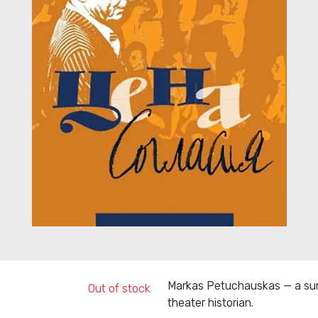
Markas Petuchauskas — a survi
Out of stock
theater historian.