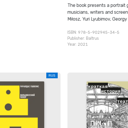
The book presents a portrait 
musicians, writers and scree
Miłosz, Yuri Lyubimov, Georg
ISBN: 978-5-902945-34-5
Publisher:
Baltrus
Year: 2021
RUS