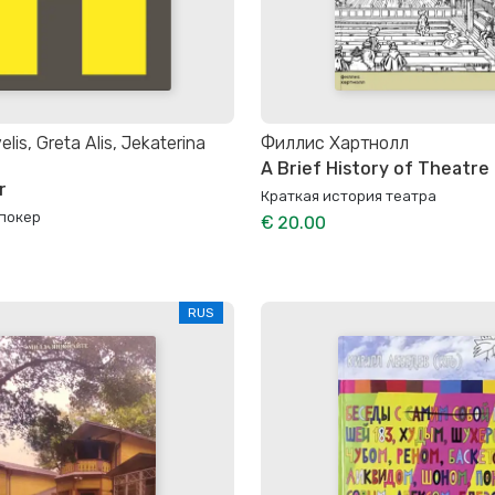
lis, Greta Alis, Jekaterina
Филлис Хартнолл
A Brief History of Theatre
r
Краткая история театра
покер
€ 20.00
RUS