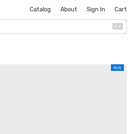
Catalog
About
Sign In
Cart
⌘
K
RUS