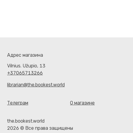
Адрес магазина
Vilnius. Užupio, 13
+37065713266
librarian@the.bookest.world
Телеграм
О магазине
the.bookest.world
2026 © Все права защищены