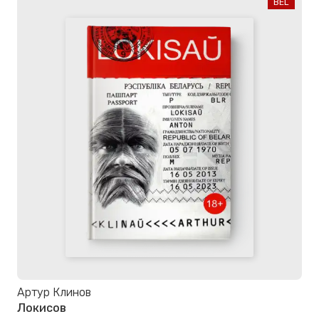
BEL
Артур Клинов
Локисов