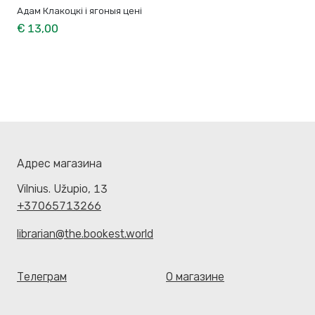
Адам Клакоцкі і ягоныя цені
€ 13,00
Адрес магазина
Vilnius. Užupio, 13
+37065713266
librarian@the.bookest.world
Телеграм
О магазине