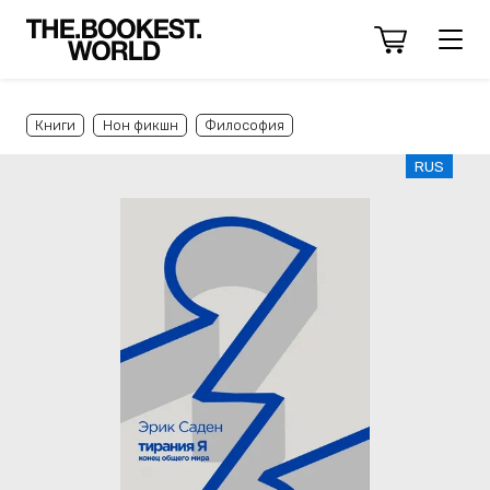
Книги
Нон фикшн
Философия
RUS