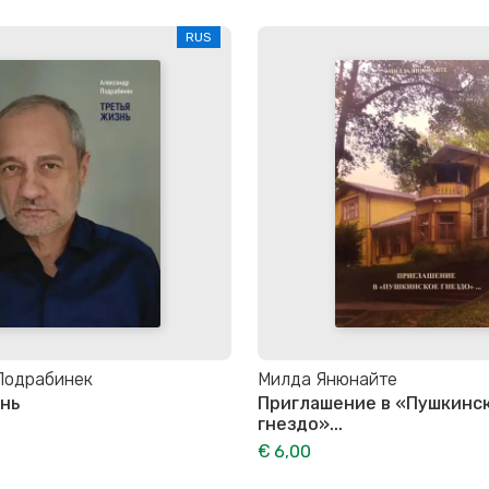
RUS
Подрабинек
Милда Янюнайте
нь
Приглашение в «Пушкинс
гнездо»...
€ 6,00