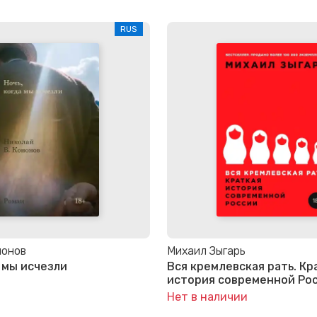
RUS
нонов
Михаил Зыгарь
а мы исчезли
Вся кремлевская рать. Кр
история современной Ро
Нет в наличии