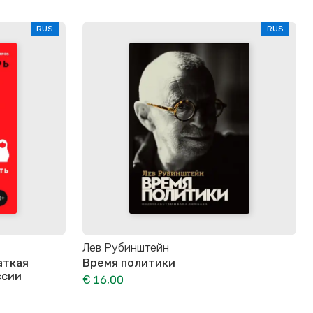
RUS
RUS
Лев Рубинштейн
аткая
Время политики
ссии
€ 16,00