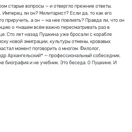
ром старые вопросы — и отвергло прежние ответы.
 Имперец ли он? Милитарист? Если да, то как его
о приручить, а он — на нее повлиять? Правда ли, что он
нцию о «нашем всём важно пересматривать раз в
ще. Сто лет назад Пушкина уже бросали с корабля
поху новой эмиграции, культуры отмены, кровавых
астал момент поговорить о многом. Филолог,
ндр Архангельский* — профессиональный собеседник.
не биография и не учебник. Это беседа. О Пушкине. И