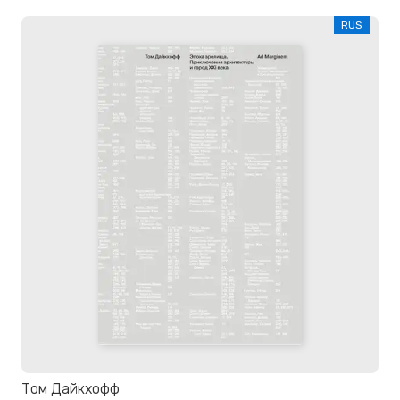
RUS
Том Дайкхофф