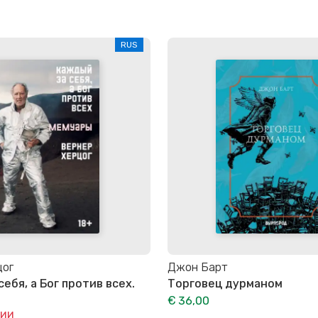
RUS
цог
Джон Барт
ебя, а Бог против всех.
Торговец дурманом
€ 36,00
чии