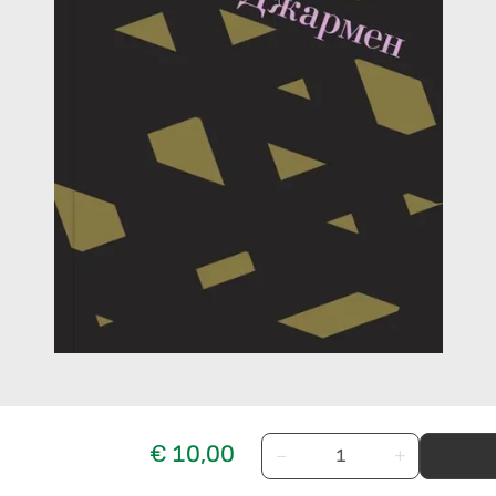
€ 10,00
−
+