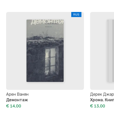
RUS
Арен Ванян
Дерек Джар
Демонтаж
Хрома. Кни
€ 14,00
€ 13,00