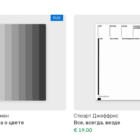
RUS
мен
Стюарт Джеффрис
га о цвете
Все, всегда, везде
€ 19,00