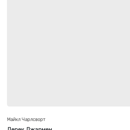
Майкл Чарлсворт
Дерек Джармен