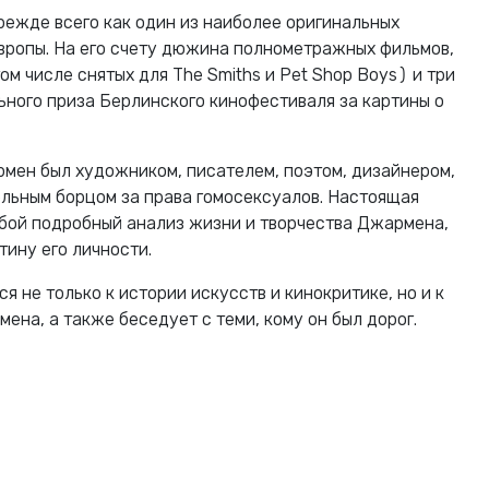
ежде всего как один из наиболее оригинальных
вропы. На его счету дюжина полнометражных фильмов,
ом числе снятых для The Smiths и Pet Shop Boys) и три
ьного приза Берлинского кинофестиваля за картины о
рмен был художником, писателем, поэтом, дизайнером,
ельным борцом за права гомосексуалов. Настоящая
бой подробный анализ жизни и творчества Джармена,
тину его личности.
 не только к истории искусств и кинокритике, но и к
на, а также беседует с теми, кому он был дорог.