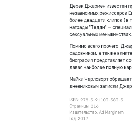
Дерек Джармен известен пр
независимых режиссеров Е
более двадцати клипов (в т
награды "Тедди" — специал
сексуальных меньшинствах.
Помимо всего прочего, Джа
садовником, а также влият
биография представляет со
давая наиболее полную кар
Майкл Чарлсворт обращается
дневниковым записям Джарме
ISBN: 978-5-91103-383-5
Страницы: 216
Издательство:
Ad Marginem
Год: 2017