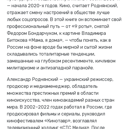
— начала 2020-х годов. Кино, считает Роднянский,
отражает смену настроений в обществе лучше
любых соцопросов. В этой книге он вспоминает свой
профессиональный путь — от «9 роты», снятой
Федором Бондарчуком, к картине Владимира
Битокова «Мама, я дома», — чтобы понять, как в
России на фоне вроде бы мирной и сытой жизни
складывались тоталитарные тенденции,
замешанные на глубоком ресентименте, кичливом
милитаризме и антизападной паранойе.
Александр Роднянский — украинский режиссер,
продюсер и медиаменеджер, обладатель
множества престижных премий в области
киноискусства, член киноакадемий разных стран
мира. В 2002–2022 годах работал в России, где
продюсировал фильмы и сериалы, руководил
кинофестивалем «Кинотавр», возглавлял
телевизионный холдинг «СТС Медиа». После