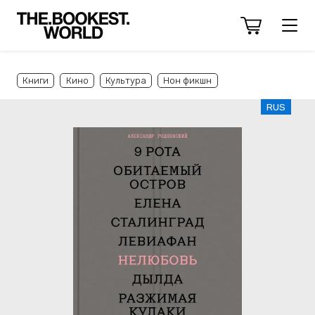
Книги
Кино
Культура
Нон фикшн
RUS