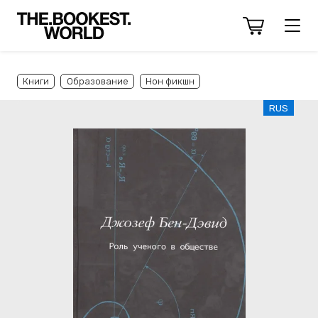
Книги
Образование
Нон фикшн
RUS