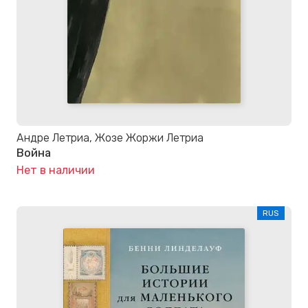
Андре Летриа, Жозе Жоржи Летриа
Война
Нет в наличии
RUS