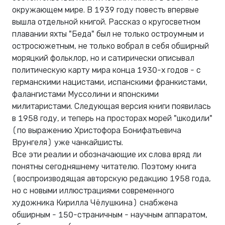
окружающем мире. В 1939 году повесть впервые
вышла отдельной книгой. Рассказ о кругосветном
плавании яхты "Беда" был не только остроумным и
остросюжетным, не только вобрал в себя обширный
моряцкий фольклор, но и сатирически описывал
политическую карту мира конца 1930-х годов - с
германскими нацистами, испанскими франкистами,
фалангистами Муссолини и японскими
милитаристами. Следующая версия книги появилась
в 1958 году, и теперь на просторах морей "шкодили"
(по выражению Христофора Бонифатьевича
Врунгеля) уже чанкайшисты.
Все эти реалии и обозначающие их слова вряд ли
понятны сегодняшнему читателю. Поэтому книга
(воспроизводящая авторскую редакцию 1958 года,
но с новыми иллюстрациями современного
художника Кирилла Чёлушкина) снабжена
обширным - 150-страничным - научным аппаратом,