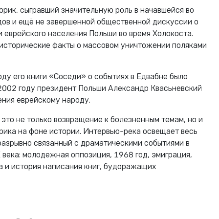
торик, сыгравший значительную роль в начавшейся во
дов и ещё не завершенной общественной дискуссии о
и еврейского населения Польши во время Холокоста.
исторические факты о массовом уничтожении поляками
оду его книги «Соседи» о событиях в Едвабне было
 2002 году президент Польши Александр Квасьневский
ния еврейскому народу.
это не только возвращение к болезненным темам, но и
рика на фоне истории. Интервью-река освещает весь
разрывно связанный с драматическими событиями в
 века: молодежная оппозиция, 1968 год, эмиграция,
а и история написания книг, будоражащих