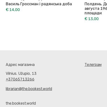
Василь Гроссман і радянська доба
Полдень. Д
августа 19
€ 14,00
площади
€ 13,00
Адрес магазина
Телеграм
Vilnius. Užupio, 13
+37065713266
librarian@the.bookest.world
the.bookest.world