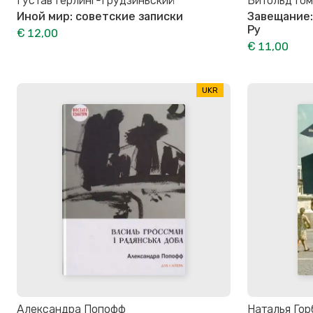
Густав Герлинг-Грудзиньский
Витольд Го
Иной мир: советские записки
Завещание:
Ру
€ 12,00
€ 11,00
UKR
Александра Попофф
Наталья Гор