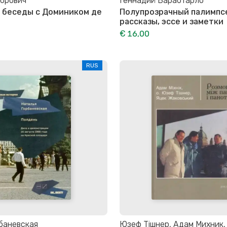
мбрович
Геннадий Барабтарло
 беседы с Домиником де
Полупрозрачный палимпс
рассказы, эссе и заметки
€ 16,00
RUS
баневская
Юзеф Тішнер, Адам Михник,