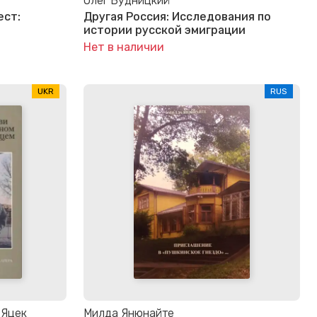
Олег Будницкий
ест:
Другая Россия: Исследования по
истории русской эмиграции
Нет в наличии
UKR
RUS
 Яцек
Милда Янюнайте