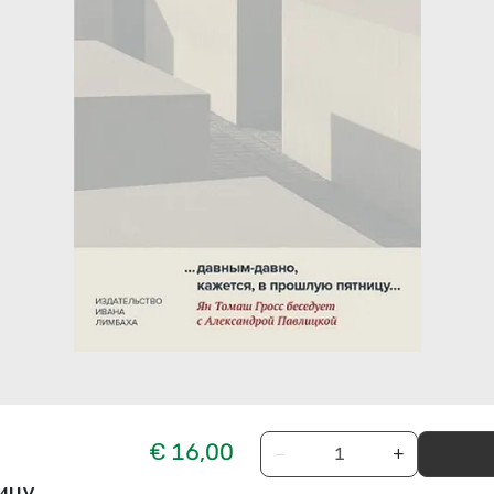
€ 16,00
−
+
ицу…