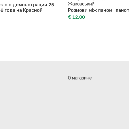
Жаковський
ело о демонстрации 25
68 года на Красной
Розмови між паном і пано
€ 12,00
О магазине