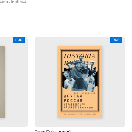
вана Лимбаха
RUS
RUS